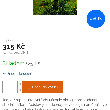
1 369 Kč
1 369 Kč
315 Kč
315 Kč bez DPH
Měrná
Skladem
(>5 ks)
cena:
Možnosti doručení
Přidat do košíku
Jedna z reprezentativní řady učebnic biologie pro studenty
středních škol. Představuje obdobně jako Zoologie náročnější typ
učebnice s bohatou faktografickou náplní. Fakta jsou dobře