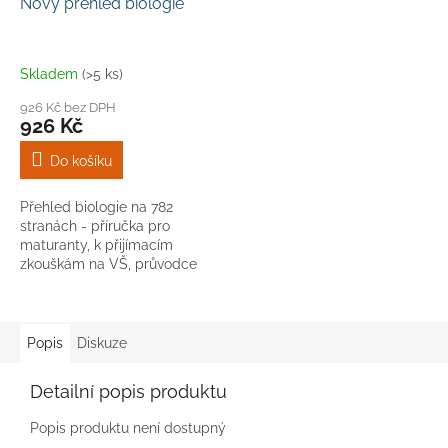
Nový přehled biologie
Skladem
(>5 ks)
926 Kč bez DPH
926 Kč
Do košíku
Přehled biologie na 782
stranách - příručka pro
maturanty, k přijímacím
zkouškám na VŠ, průvodce
studiem biologie na VŠ, všem
pro orientaci v moderní
biologii. Titul je...
Popis
Diskuze
Detailní popis produktu
Popis produktu není dostupný