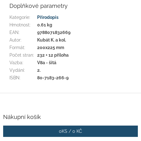
Doplňkové parametry
Kategorie
:
Přírodopis
Hmotnost
:
0.61 kg
EAN
:
9788071832669
Autor
:
Kubát K. a kol.
Formát
:
200x225 mm
Počet stran
:
232 + 12 příloha
Vazba
:
V8a - šitá
Vydání
:
2.
ISBN
:
80-7183-266-9
Z
á
p
a
Nákupní košík
t
í
0
KS /
0 KČ