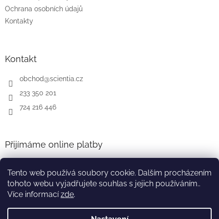
Ochrana osobních údajů
Kontakty
Kontakt
obchod
@
scientia.cz
233 350 201
724 216 446
Přijímáme online platby
Tento web používá soubory cookie. Dalším procházením
tohoto webu vyjadřujete souhlas s jejich používáním..
Více informací
zde
.
Vytvořil Shoptet