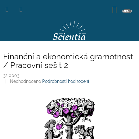
Přejít
na
NÁKUP
obsah
KOŠÍK
Finanční a ekonomická gramotnost
/ Pracovní sešit 2
32 0003
Průměrné
Neohodnoceno
Podrobnosti hodnocení
hodnocení
produktu
je
0,0
z
5
hvězdiček.