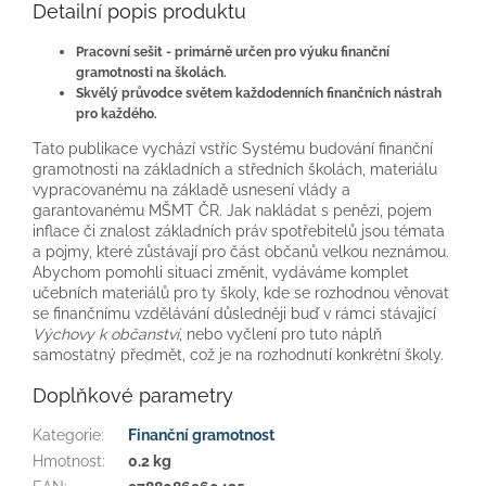
Detailní popis produktu
Pracovní sešit - primárně určen pro výuku finanční
gramotnosti na školách.
Skvělý průvodce světem každodenních finančních nástrah
pro každého.
Tato publikace vychází vstříc Systému budování finanční
gramotnosti na základních a středních školách, materiálu
vypracovanému na základě usnesení vlády a
garantovanému MŠMT ČR. Jak nakládat s penězi, pojem
inflace či znalost základních práv spotřebitelů jsou témata
a pojmy, které zůstávají pro část občanů velkou neznámou.
Abychom pomohli situaci změnit, vydáváme komplet
učebních materiálů pro ty školy, kde se rozhodnou věnovat
se finančnímu vzdělávání důsledněji buď v rámci stávající
Výchovy k občanství
, nebo vyčlení pro tuto náplň
samostatný předmět, což je na rozhodnutí konkrétní školy.
Doplňkové parametry
Kategorie
:
Finanční gramotnost
Hmotnost
:
0.2 kg