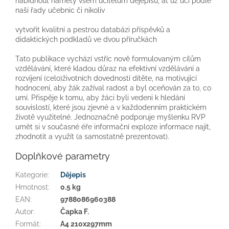
nabídnout náměty všem učitelům dějepisu, ať už učí podle
naší řady učebnic či nikoliv
vytvořit kvalitní a pestrou databázi příspěvků a
didaktických podkladů ve dvou příručkách
Tato publikace vychází vstříc nově formulovaným cílům
vzdělávání, které kladou důraz na efektivní vzdělávání a
rozvíjení (celo)životních dovedností dítěte, na motivující
hodnocení, aby žák zažíval radost a byl oceňován za to, co
umí. Přispěje k tomu, aby žáci byli vedeni k hledání
souvislostí, které jsou zjevné a v každodenním praktickém
životě využitelné. Jednoznačně podporuje myšlenku RVP
umět si v současné éře informační exploze informace najít,
zhodnotit a využít (a samostatně prezentovat).
Doplňkové parametry
Kategorie
:
Dějepis
Hmotnost
:
0.5 kg
EAN
:
9788086960388
Autor
:
Čapka F.
Formát
:
A4 210x297mm