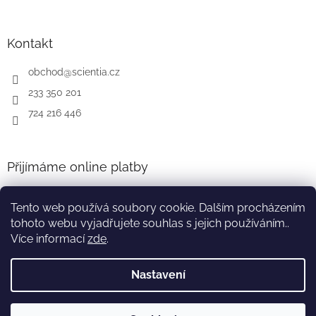
Kontakt
obchod
@
scientia.cz
233 350 201
724 216 446
Přijímáme online platby
Tento web používá soubory cookie. Dalším procházením
tohoto webu vyjadřujete souhlas s jejich používáním..
Více informací
zde
.
Vytvořil Shoptet
Nastavení
Copyright 2026
Nakladatelství Scientia s.r.o.
. Všechna práva