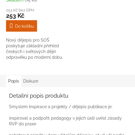
Skladem
(>5 ks)
Průměrné
hodnocení
253 Kč bez DPH
produktu
253 Kč
je
4,6
Do košíku
z
5
Nový dějepis pro SOŠ
hvězdiček.
poskytuje základní přehled
českých i světových dějin
odpravěku po moderní dobu.
Popis
Diskuze
Detailní popis produktu
Smyslem Inspirace a projekty / dějepis publikace je:
inspirovat a podpořit pedagogy v jejich úsilí uvést zásady
RVP do praxe