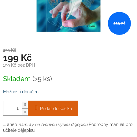
239 Kč
239 Kč
199 Kč
199 Kč bez DPH
Měrná
Skladem
(>5 ks)
cena:
Možnosti doručení
Přidat do košíku
... aneb
náměty na tvořivou výuku dějepisu
Podrobný manuál pro
učitele dějepisu