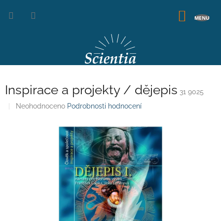
Přejít
na
NÁKUP
obsah
KOŠÍK
Inspirace a projekty / dějepis
31 9025
Průměrné
Neohodnoceno
Podrobnosti hodnocení
hodnocení
produktu
je
0,0
z
5
hvězdiček.