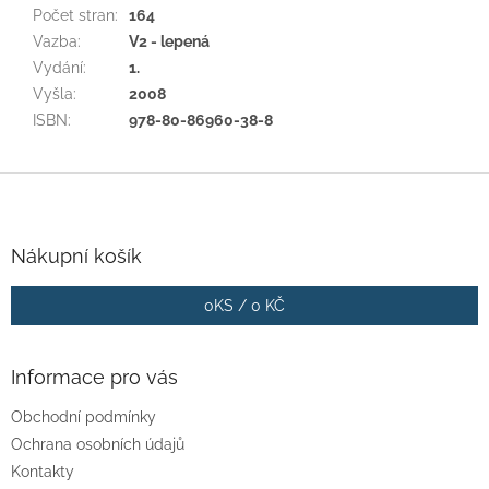
Počet stran
:
164
Vazba
:
V2 - lepená
Vydání
:
1.
Vyšla
:
2008
ISBN
:
978-80-86960-38-8
Z
á
p
a
Nákupní košík
t
í
0
KS /
0 KČ
Informace pro vás
Obchodní podmínky
Ochrana osobních údajů
Kontakty