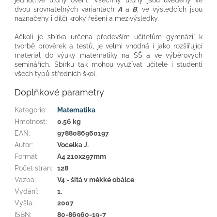
dvou srovnatelných variantách
A
a
B
, ve výsledcích jsou
naznačeny i dílčí kroky řešení a mezivýsledky.
Ačkoli je sbírka určena především učitelům gymnázií k
tvorbě prověrek a testů, je velmi vhodná i jako rozšiřující
materiál do výuky matematiky na SŠ a ve výběrových
seminářích. Sbírku tak mohou využívat učitelé i studenti
všech typů středních škol.
Doplňkové parametry
Kategorie
:
Matematika
Hmotnost
:
0.56 kg
EAN
:
9788086960197
Autor
:
Vocelka J.
Formát
:
A4 210x297mm
Počet stran
:
128
Vazba
:
V4 - šitá v měkké obálce
Vydání
:
1.
Vyšla
:
2007
ISBN
:
80-86960-19-7