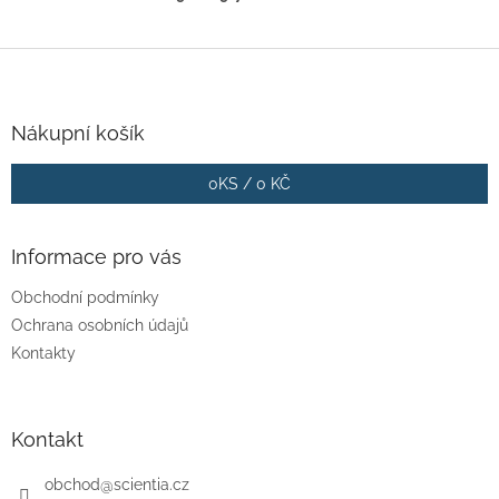
Z
á
p
a
Nákupní košík
t
í
0
KS /
0 KČ
Informace pro vás
Obchodní podmínky
Ochrana osobních údajů
Kontakty
Kontakt
obchod
@
scientia.cz