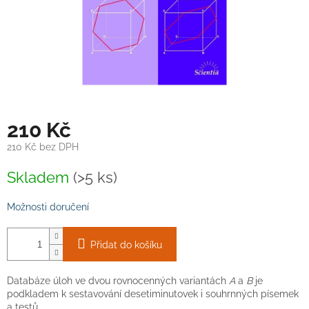
210 Kč
210 Kč bez DPH
Měrná
Skladem
(>5 ks)
cena:
Možnosti doručení
Přidat do košíku
Databáze úloh ve dvou rovnocenných variantách
A
a
B
je
podkladem k sestavování desetiminutovek i souhrnných písemek
a testů.