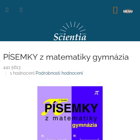
Přejít
na
NÁKUP
obsah
KOŠÍK
PÍSEMKY z matematiky gymnázia
441 5613
Průměrné
1 hodnocení
Podrobnosti hodnocení
hodnocení
produktu
je
5,0
z
5
hvězdiček.