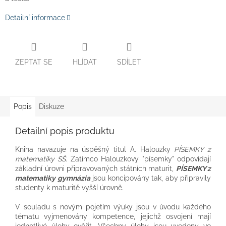
Detailní informace
ZEPTAT SE
HLÍDAT
SDÍLET
Popis
Diskuze
Detailní popis produktu
Kniha navazuje na úspěšný titul A. Halouzky
PÍSEMKY z
matematiky SŠ
. Zatímco Halouzkovy "písemky" odpovídají
základní úrovni připravovaných státních maturit,
PÍSEMKY z
matematiky gymnázia
jsou koncipovány tak, aby připravily
studenty k maturitě vyšší úrovně.
V souladu s novým pojetím výuky jsou v úvodu každého
tématu vyjmenovány kompetence, jejichž osvojení mají
jednotlivé úlohy ověřit. Všechny úlohy jsou uvedeny ve