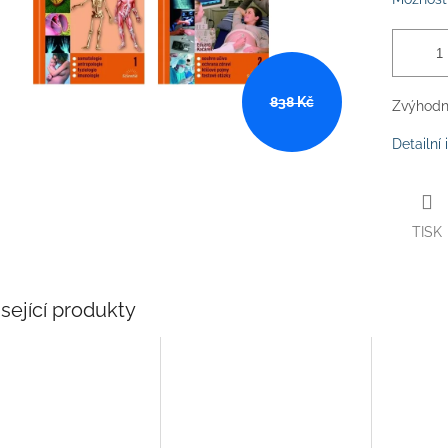
838 Kč
Zvýhodně
Detailní
TISK
sející produkty