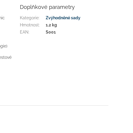
Doplňkové parametry
nic
Kategorie
:
Zvýhodněné sady
Hmotnost
:
1.2 kg
EAN
:
S001
gie)
estové