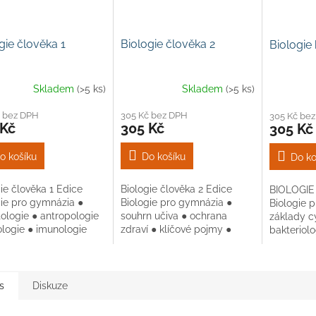
gie člověka 1
Biologie člověka 2
Biologie
Skladem
(>5 ks)
Skladem
(>5 ks)
č bez DPH
305 Kč bez DPH
305 Kč be
 Kč
305 Kč
305 Kč
o košíku
Do košíku
Do ko
ie člověka 1 Edice
Biologie člověka 2 Edice
BIOLOGIE
gie pro gymnázia ●
Biologie pro gymnázia ●
Biologie 
ologie ● antropologie
souhrn učiva ● ochrana
základy c
ologie ● imunologie
zdraví ● klíčové pojmy ●
bakteriolo
testové otázky
virologie
biologie j
okruhu stř
s
Diskuze