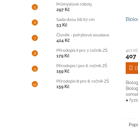
Průmyslové roboty
297 Kč
Biolo
Sada dvou lišt 67 cm
53 Kč
Člověk - pohybová soustava
424 Kč
Přírodopis II pro 7. ročník ZŠ
407 K
407
179 Kč
Přírodopis I pro 6. ročník ZŠ
D
159 Kč
Přírodopis III pro 8. ročník ZŠ
Biolog
159 Kč
Biolo
somat
● fyzi
Popi