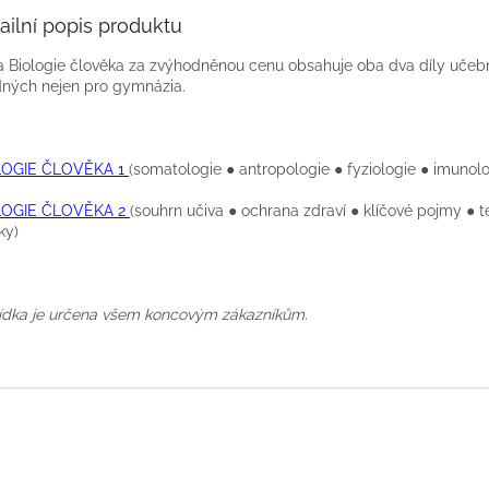
ailní popis produktu
 Biologie člověka za zvýhodněnou cenu obsahuje oba dva díly učeb
ných nejen pro gymnázia.
LOGIE ČLOVĚKA 1
(somatologie ● antropologie ● fyziologie ● imunolo
LOGIE ČLOVĚKA 2
(souhrn učiva ● ochrana zdraví ● klíčové pojmy ● t
ky)
dka je určena všem koncovým zákazníkům.