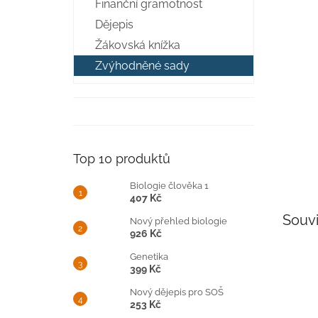
Finanční gramotnost
n
e
Dějepis
l
Žákovská knížka
Zvýhodněné sady
Top 10 produktů
Biologie člověka 1
407 Kč
Souvi
Nový přehled biologie
926 Kč
Genetika
399 Kč
Nový dějepis pro SOŠ
253 Kč