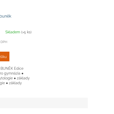
 buněk
Skladem
(>5 ks)
z DPH
šíku
 BUNĚK Edice
pro gymnázia ●
ytologie ● základy
gie ● základy
 Učebnice buněčné
e určena širokému
edoškolských...