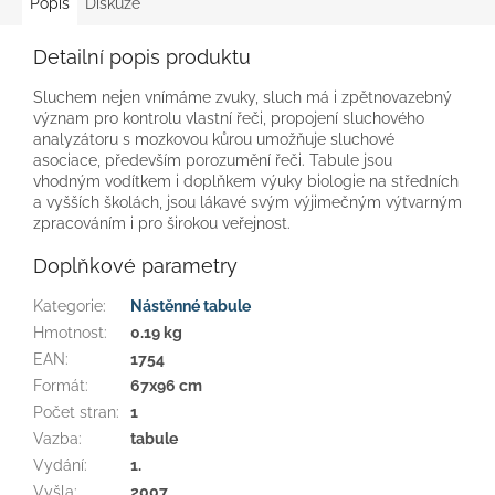
Popis
Diskuze
Detailní popis produktu
Sluchem nejen vnímáme zvuky, sluch má i zpětnovazebný
význam pro kontrolu vlastní řeči, propojení sluchového
analyzátoru s mozkovou kůrou umožňuje sluchové
asociace, především porozumění řeči. Tabule jsou
vhodným vodítkem i doplňkem výuky biologie na středních
a vyšších školách, jsou lákavé svým výjimečným výtvarným
zpracováním i pro širokou veřejnost.
Doplňkové parametry
Kategorie
:
Nástěnné tabule
Hmotnost
:
0.19 kg
EAN
:
1754
Formát
:
67x96 cm
Počet stran
:
1
Vazba
:
tabule
Vydání
:
1.
Vyšla
:
2007