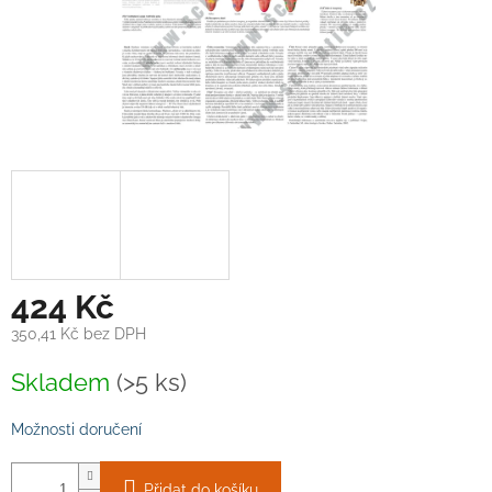
424 Kč
350,41 Kč bez DPH
Měrná
Skladem
(>5 ks)
cena:
Možnosti doručení
Přidat do košíku