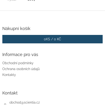
Z
á
p
a
Nákupní košík
t
í
0
KS /
0 KČ
Informace pro vás
Obchodní podmínky
Ochrana osobních údajů
Kontakty
Kontakt
obchod
@
scientia.cz