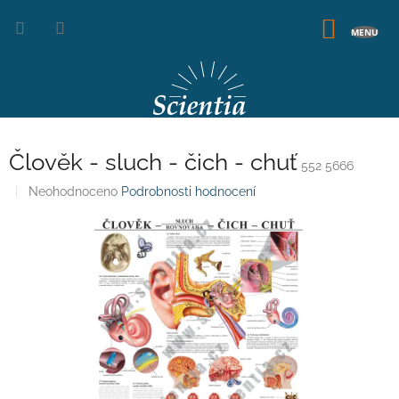
Přejít
na
NÁKUP
obsah
KOŠÍK
Člověk - sluch - čich - chuť
552 5666
Průměrné
Neohodnoceno
Podrobnosti hodnocení
hodnocení
produktu
je
0,0
z
5
hvězdiček.