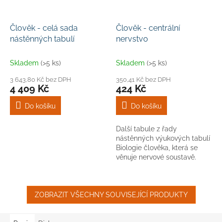
Člověk - celá sada
Člověk - centrální
nástěnných tabulí
nervstvo
Skladem
(>5 ks)
Skladem
(>5 ks)
3 643,80 Kč bez DPH
350,41 Kč bez DPH
4 409 Kč
424 Kč
Do košíku
Do košíku
Další tabule z řady
nástěnných výukových tabulí
Biologie člověka, která se
věnuje nervové soustavě.
ZOBRAZIT VŠECHNY SOUVISEJÍCÍ PRODUKTY