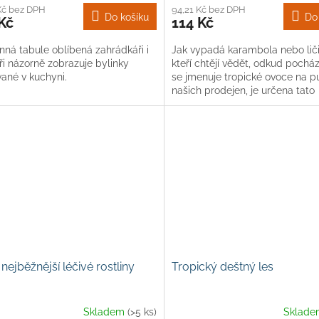
Kč bez DPH
94,21 Kč bez DPH
Do košíku
Do
Kč
114 Kč
nná tabule oblíbená zahrádkáři i
Jak vypadá karambola nebo liči?
ři názorně zobrazuje bylinky
kteří chtějí vědět, odkud pocház
vané v kuchyni.
se jmenuje tropické ovoce na p
našich prodejen, je určena tato
nástěnná tabule s názvem...
nejběžnější léčivé rostliny
Tropický deštný les
Skladem
(>5 ks)
Sklad