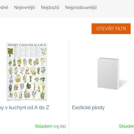
edně
Nejlevnější
Nejdražší
Nejprodávanější
OTEVŘÍT FILTR
ky v kuchyni od A do Z
Exotické plody
Skladem
(>5 ks)
Sklad