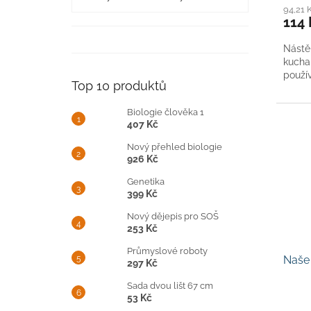
94,21 
114 
Nástě
kucha
použí
Top 10 produktů
Biologie člověka 1
407 Kč
Nový přehled biologie
926 Kč
Genetika
399 Kč
Nový dějepis pro SOŠ
253 Kč
Průmyslové roboty
Naše 
297 Kč
Sada dvou lišt 67 cm
53 Kč