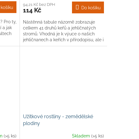
94,21 Kč bez DPH
 košíku
Do košíku
114 Kč
 Pro ty,
Nástěnná tabule názorně zobrazuje
í a jak
celkem 41 druhů keřů a jehličnatých
ultech
stromů. Vhodná je k výuce o našich
jehličnanech a keřích v přírodopisu, ale i
pro vzdělávání o naší přírodě...
Užitkové rostliny - zemědělské
plodiny
em
(>5 ks)
Skladem
(>5 ks)