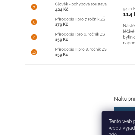
Člověk - pohybová soustava
94,21 
424 Kč
114 
Přírodopis II pro 7. ročník ZŠ
179 Kč
Nástě
léčivé
Přírodopis I pro 6. ročník ZŠ
bylin
159 Kč
napom
při po
Přírodopis III pro 8. ročník ZŠ
159 Kč
Z
á
p
a
t
Nákupní
í
0
Tento web 
webu vyjadř
zde
.