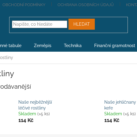
OBCHODNÍ PODMÍNKY
OCHRANA OSOBNÍCH ÚDAJŮ
KONT
HLEDAT
nné tabule
Zeměpis
Technika
Finanční gramotnost
ostliny
liny
rodávanější
Naše nejběžnější
Naše jehličnany
léčivé rostliny
keře
Skladem
(>5 ks)
Skladem
(>5 ks)
114 Kč
114 Kč