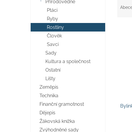
Ř
Přírodovědné
n
a
Abec
e
Ptáci
z
l
Ryby
e
n
Rostliny
í
Člověk
p
V
Savci
r
ý
o
Sady
p
d
i
Kultura a společnost
u
s
Ostatní
k
p
t
Lišty
r
ů
o
Zeměpis
d
Technika
u
Finanční gramotnost
Bylin
k
Dějepis
t
ů
Žákovská knížka
Zvýhodněné sady