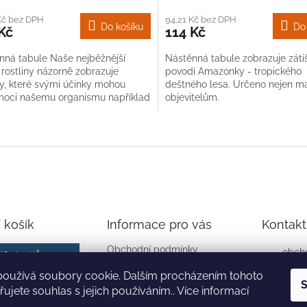
Kč bez DPH
94,21 Kč bez DPH
Do košíku
Do
Kč
114 Kč
nná tabule Naše nejběžnější
Nástěnná tabule zobrazuje zátiš
 rostliny názorně zobrazuje
povodí Amazonky - tropického
ky, které svými účinky mohou
deštného lesa. Určeno nejen 
oci našemu organismu například
objevitelům.
sílení imunity či při nemoci....
O
v
l
á
d
a
c
í
 košík
Informace pro vás
Kontakt
p
r
Obchodní podmínky
obch
KS /
0 KČ
v
Ochrana osobních údajů
k
233 3
používá soubory cookie. Dalším procházením tohoto
Kontakty
S
y
ujete souhlas s jejich používáním.. Více informací
724 2
v