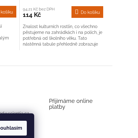
94,21 Kč bez DPH
 košíku
Do košíku
114 Kč
í
Znalost kulturních rostlin, co všechno
pěstujeme na zahrádkách i na polích, je
malým
potřebná od školního věku. Tato
nástěnná tabule přehledně zobrazuje
všechny základní zemědělské...
Přijímáme online
platby
od
@
scientia.cz
50 201
ouhlasím
16 446