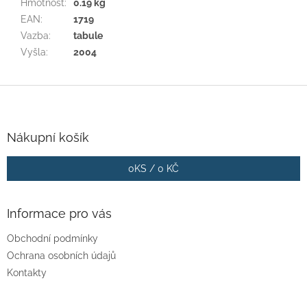
Hmotnost
:
0.19 kg
EAN
:
1719
Vazba
:
tabule
Vyšla
:
2004
Z
á
p
a
Nákupní košík
t
í
0
KS /
0 KČ
Informace pro vás
Obchodní podmínky
Ochrana osobních údajů
Kontakty