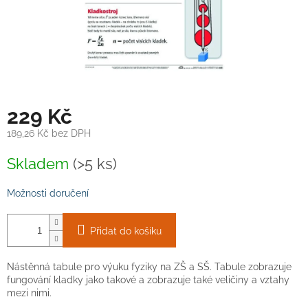
229 Kč
189,26 Kč bez DPH
Měrná
Skladem
(>5 ks)
cena:
Možnosti doručení
Přidat do košíku
Nástěnná tabule pro výuku fyziky na ZŠ a SŠ. Tabule zobrazuje
fungování kladky jako takové a zobrazuje také veličiny a vztahy
mezi nimi.