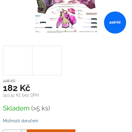
228 Kč
228 Kč
182 Kč
150,41 Kč bez DPH
Měrná
Skladem
(>5 ks)
cena:
Možnosti doručení