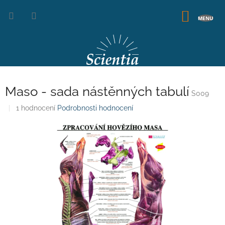
Přejít
na
NÁKUP
obsah
KOŠÍK
Maso - sada nástěnných tabulí
S009
Průměrné
1 hodnocení
Podrobnosti hodnocení
hodnocení
produktu
je
5,0
z
5
hvězdiček.