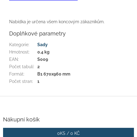
Nabídka je určena všem koncovým zákazníkům.
Doplňkové parametry
Kategorie
:
Sady
Hmotnost
:
0.4 kg
EAN
:
S009
Počet tabulí
:
2
Formát
:
B1 670x960 mm
Počet stran
:
1
Z
á
p
a
Nákupní košík
t
í
0
KS /
0 KČ