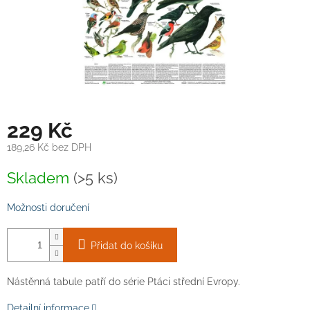
229 Kč
189,26 Kč bez DPH
Měrná
Skladem
(>5 ks)
cena:
Možnosti doručení
Přidat do košíku
Nástěnná tabule patří do série Ptáci střední Evropy.
Detailní informace