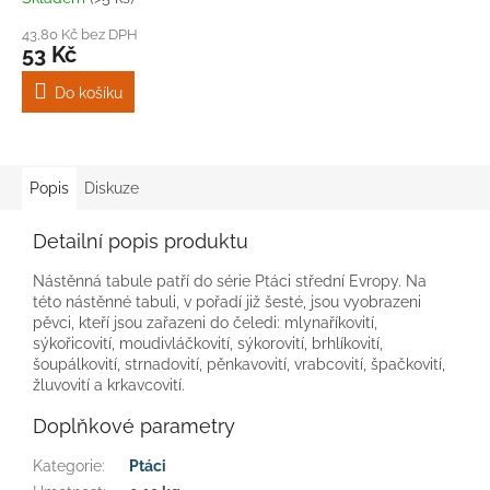
43,80 Kč bez DPH
53 Kč
Do košíku
Popis
Diskuze
Detailní popis produktu
Nástěnná tabule patří do série Ptáci střední Evropy. Na
této nástěnné tabuli, v pořadí již šesté, jsou vyobrazeni
pěvci, kteří jsou zařazeni do čeledi: mlynaříkovití,
sýkořicovití, moudivláčkovití, sýkorovití, brhlíkovití,
šoupálkovití, strnadovití, pěnkavovití, vrabcovití, špačkovití,
žluvovití a krkavcovití.
Doplňkové parametry
Kategorie
:
Ptáci