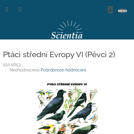
Přejít
na
NÁKUP
obsah
KOŠÍK
Ptáci střední Evropy VI (Pěvci 2)
552 5653
Průměrné
Neohodnoceno
Podrobnosti hodnocení
hodnocení
produktu
je
0,0
z
5
hvězdiček.