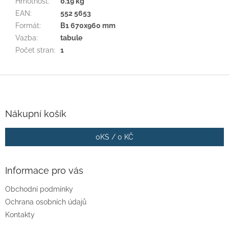
Hmotnost
:
0.19 kg
EAN
:
552 5653
Formát
:
B1 670x960 mm
Vazba
:
tabule
Počet stran
:
1
Z
á
p
a
Nákupní košík
t
í
0
KS /
0 KČ
Informace pro vás
Obchodní podmínky
Ochrana osobních údajů
Kontakty